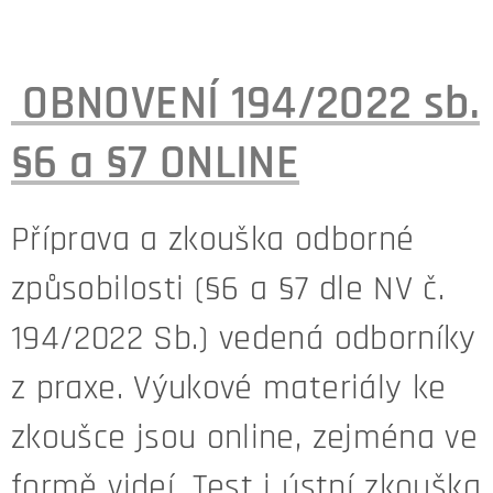
OBNOVENÍ 194/2022 sb.
§6 a §7 ONLINE
Příprava a zkouška odborné
způsobilosti (§6 a §7 dle NV č.
194/2022 Sb.) vedená odborníky
z praxe. Výukové materiály ke
zkoušce jsou online, zejména ve
formě videí. Test i ústní zkouška